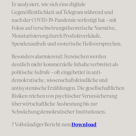
Er analysiert, wie sich eine digitale
Gegenöffentlichkeit auf Telegram während und
nach der COVID-19-Pandemie verfestigt hat – mit
Fokus auf verschwörungstheoretische Narrative,
Monetarisierung durch Produktverkäufe,
Spendenaufrufe und esoterische Heilsversprechen.
Besonders alarmierend: Inzwischen werden
deutlich mehr kommerzielle Inhalte verbreitet als
politische Aufrufe – oft eingebettet in anti-
demokratische, wissenschaftsfeindliche und
antisystemische Erzählungen. Die gesellschaftlichen
Risiken reichen von psychischer Verunsicherung
über wirtschaftliche Ausbeutung bis zur
Schwächung demokratischer Institutionen.
? Vollständiger Bericht zum
Download