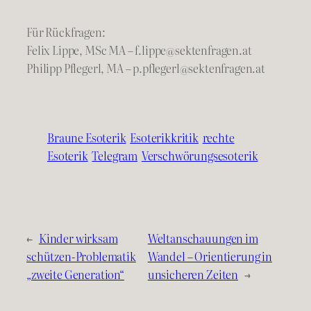
Für Rückfragen:
Felix Lippe, MSc MA – f.lippe@sektenfragen.at
Philipp Pflegerl, MA – p.pflegerl@sektenfragen.at
Braune Esoterik
Esoterikkritik
rechte
Esoterik
Telegram
Verschwörungsesoterik
←
Kinder wirksam
Weltanschauungen im
schützen-Problematik
Wandel – Orientierung in
„zweite Generation“
unsicheren Zeiten
→