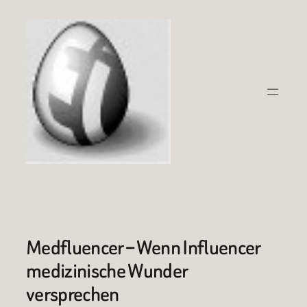
Zum
Inhalt
springen
Medfluencer – Wenn Influencer
medizinische Wunder
versprechen