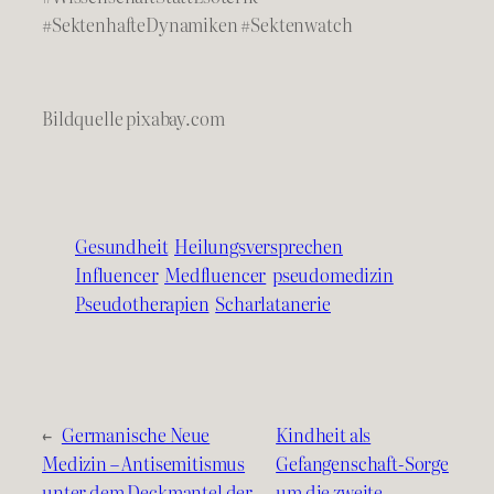
#SektenhafteDynamiken #Sektenwatch
Bildquelle pixabay.com
Gesundheit
Heilungsversprechen
Influencer
Medfluencer
pseudomedizin
Pseudotherapien
Scharlatanerie
←
Germanische Neue
Kindheit als
Medizin – Antisemitismus
Gefangenschaft-Sorge
unter dem Deckmantel der
um die zweite