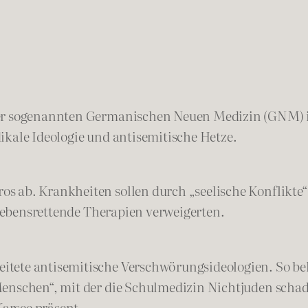
er sogenannten Germanischen Neuen Medizin (GNM) im 
ikale Ideologie und antisemitische Hetze.
s ab. Krankheiten sollen durch „seelische Konflikte“
n lebensrettende Therapien verweigerten.
tete antisemitische Verschwörungsideologien. So beh
enschen“, mit der die Schulmedizin Nichtjuden schaden
arsee präsent.