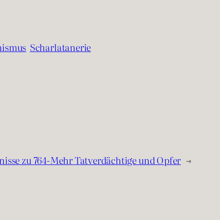
mismus
Scharlatanerie
nisse zu 764-Mehr Tatverdächtige und Opfer
→