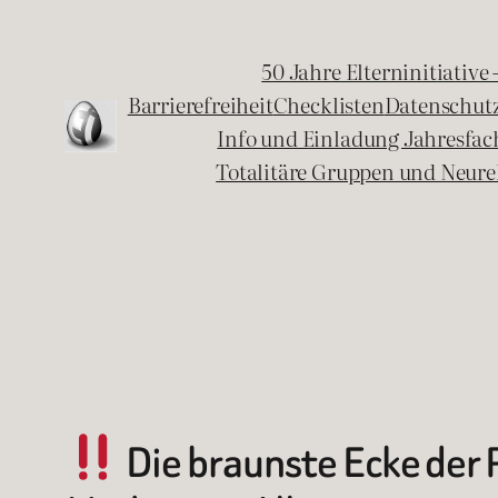
Zum
Inhalt
50 Jahre Elterninitiative
springen
Barrierefreiheit
Checklisten
Datenschut
Info und Einladung Jahresfa
Totalitäre Gruppen und Neure
Die braunste Ecke der