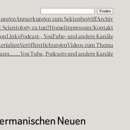
Suchen
Finden
lungen
Anmerkungen zum Sektenbegriff
Archiv
 Scientology zu tun?
Home
Impressum/Kontakt
kon
Links
Podcast-, YouTube- und andere Kanäle
erialien
Veröffentlichungen
Videos zum Thema
egann…….
You Tube, Podcasts und andere Kanäle
 Germanischen Neuen