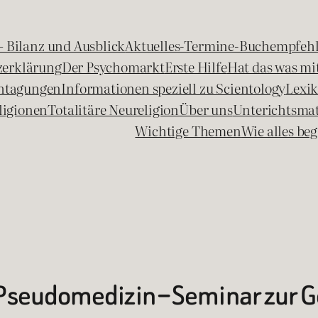
 – Bilanz und Ausblick
Aktuelles-Termine-Buchempfeh
zerklärung
Der Psychomarkt
Erste Hilfe
Hat das was mit
chtagungen
Informationen speziell zu Scientology
Lexi
ligionen
Totalitäre Neureligion
Über uns
Unterichtsmat
Wichtige Themen
Wie alles b
 Pseudomedizin – Seminar zur