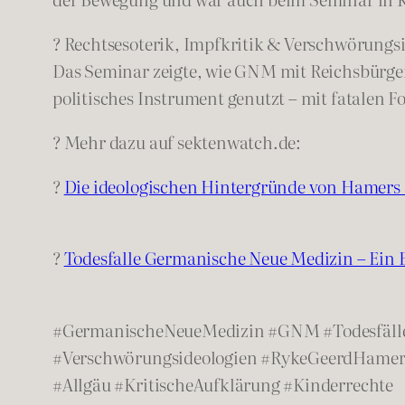
?️ Rechtsesoterik, Impfkritik & Verschwörungs
Das Seminar zeigte, wie GNM mit Reichsbürge
politisches Instrument genutzt – mit fatalen F
? Mehr dazu auf sektenwatch.de:
?
Die ideologischen Hintergründe von Hamer
?
Todesfalle Germanische Neue Medizin – Ein E
#GermanischeNeueMedizin #GNM #Todesfälle 
#Verschwörungsideologien #RykeGeerdHamer
#Allgäu #KritischeAufklärung #Kinderrechte