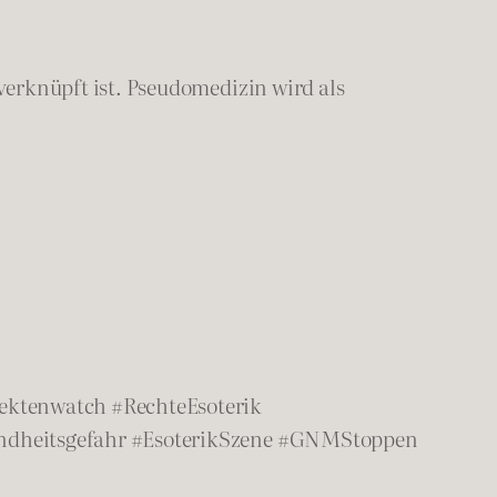
rknüpft ist. Pseudomedizin wird als
ektenwatch #RechteEsoterik
ndheitsgefahr #EsoterikSzene #GNMStoppen