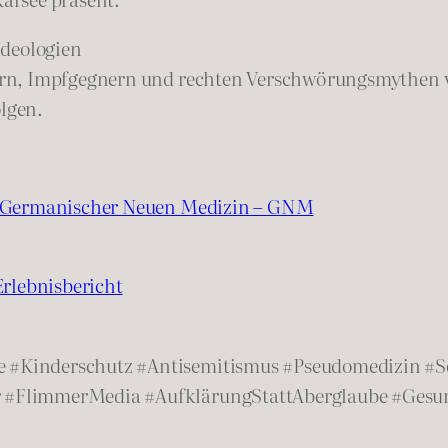
ideologien
rn, Impfgegnern und rechten Verschwörungsmythen ve
olgen.
s Germanischer Neuen Medizin – GNM
rlebnisbericht
#Kinderschutz #Antisemitismus #Pseudomedizin #S
 #FlimmerMedia #AufklärungStattAberglaube #Gesu