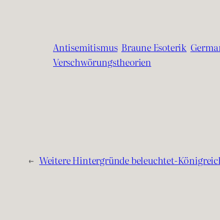
Antisemitismus
Braune Esoterik
German
Verschwörungstheorien
←
Weitere Hintergründe beleuchtet-Königrei