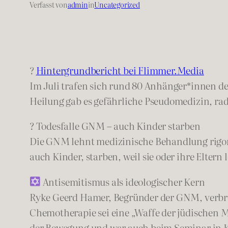
Verfasst von
admin
in
Uncategorized
?
Hintergrundbericht bei Flimmer.Media
Im Juli trafen sich rund 80 Anhänger*innen d
Heilung gab es gefährliche Pseudomedizin, rad
? Todesfalle GNM – auch Kinder starben
Die GNM lehnt medizinische Behandlung rigoro
auch Kinder, starben, weil sie oder ihre Elter
Antisemitismus als ideologischer Kern
Ryke Geerd Hamer, Begründer der GNM, verbrei
Chemotherapie sei eine „Waffe der jüdischen M
der Bewegung und war auch beim Seminar in K