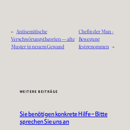
←
Antisemitische
Chefin der Mun -
Verschwörungstheorien — alte
Bewegung
Muster in neuem Gewand
festgenommen
→
WEITERE BEITRÄGE
Sie benötigen konkrete Hilfe – Bitte
sprechen Sie uns an