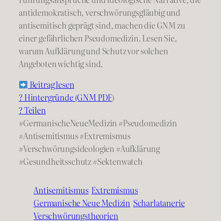
antidemokratisch, verschwörungsgläubig und
antisemitisch geprägt sind, machen die GNM zu
einer gefährlichen Pseudomedizin. Lesen Sie,
warum Aufklärung und Schutz vor solchen
Angeboten wichtig sind.
Beitrag lesen
? Hintergründe (GNM PDF
)
? Teilen
#GermanischeNeueMedizin
#Pseudomedizin
#Antisemitismus
#Extremismus
#Verschwörungsideologien
#Aufklärung
#Gesundheitsschutz
#Sektenwatch
Antisemitismus
Extremismus
Germanische Neue Medizin
Scharlatanerie
Verschwörungstheorien