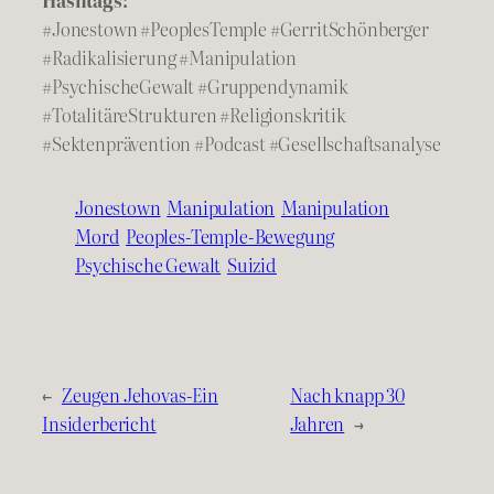
Hashtags:
#Jonestown #PeoplesTemple #GerritSchönberger
#Radikalisierung #Manipulation
#PsychischeGewalt #Gruppendynamik
#TotalitäreStrukturen #Religionskritik
#Sektenprävention #Podcast #Gesellschaftsanalyse
Jonestown
Manipulation
Manipulation
Mord
Peoples-Temple-Bewegung
Psychische Gewalt
Suizid
←
Zeugen Jehovas-Ein
Nach knapp 30
Insiderbericht
Jahren
→