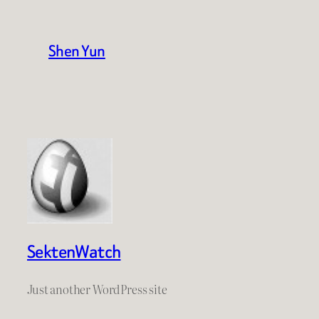
Shen Yun
SektenWatch
Just another WordPress site