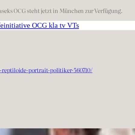
aseks OCG steht jetzt in München zur Verfügung.
feinitiative OCG kla tv VTs
reptiloide-portrait-politiker-560710/