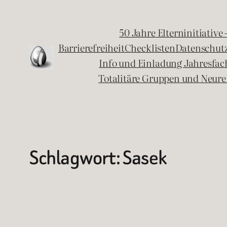
Zum
Inhalt
50 Jahre Elterninitiative
springen
Barrierefreiheit
Checklisten
Datenschut
Info und Einladung Jahresfa
Totalitäre Gruppen und Neure
Schlagwort:
Sasek