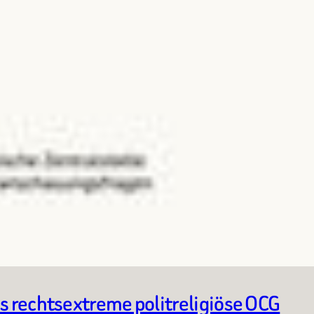
s rechtsextreme politreligiöse OCG