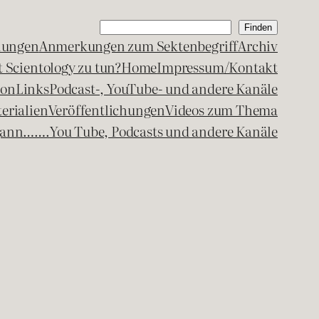
Suchen
Finden
lungen
Anmerkungen zum Sektenbegriff
Archiv
 Scientology zu tun?
Home
Impressum/Kontakt
kon
Links
Podcast-, YouTube- und andere Kanäle
erialien
Veröffentlichungen
Videos zum Thema
egann…….
You Tube, Podcasts und andere Kanäle