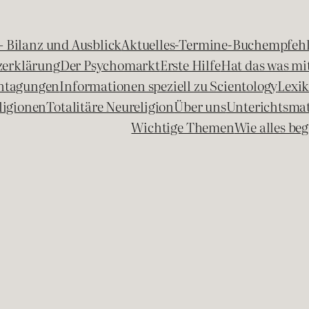
 – Bilanz und Ausblick
Aktuelles-Termine-Buchempfeh
zerklärung
Der Psychomarkt
Erste Hilfe
Hat das was mit
chtagungen
Informationen speziell zu Scientology
Lexi
ligionen
Totalitäre Neureligion
Über uns
Unterichtsmat
Wichtige Themen
Wie alles b