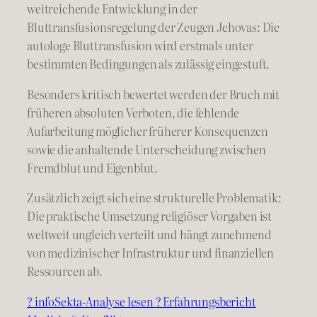
weitreichende Entwicklung in der
Bluttransfusionsregelung der Zeugen Jehovas: Die
autologe Bluttransfusion wird erstmals unter
bestimmten Bedingungen als zulässig eingestuft.
Besonders kritisch bewertet werden der Bruch mit
früheren absoluten Verboten, die fehlende
Aufarbeitung möglicher früherer Konsequenzen
sowie die anhaltende Unterscheidung zwischen
Fremdblut und Eigenblut.
Zusätzlich zeigt sich eine strukturelle Problematik:
Die praktische Umsetzung religiöser Vorgaben ist
weltweit ungleich verteilt und hängt zunehmend
von medizinischer Infrastruktur und finanziellen
Ressourcen ab.
? infoSekta-Analyse lesen
? Erfahrungsbericht