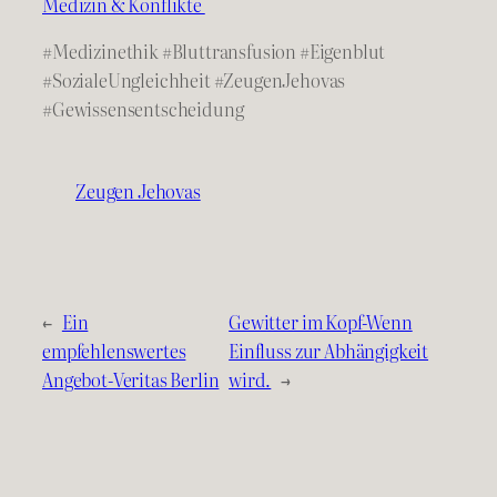
Medizin & Konflikte
#Medizinethik
#Bluttransfusion
#Eigenblut
#SozialeUngleichheit
#ZeugenJehovas
#Gewissensentscheidung
Zeugen Jehovas
←
Ein
Gewitter im Kopf-Wenn
empfehlenswertes
Einfluss zur Abhängigkeit
Angebot-Veritas Berlin
wird.
→