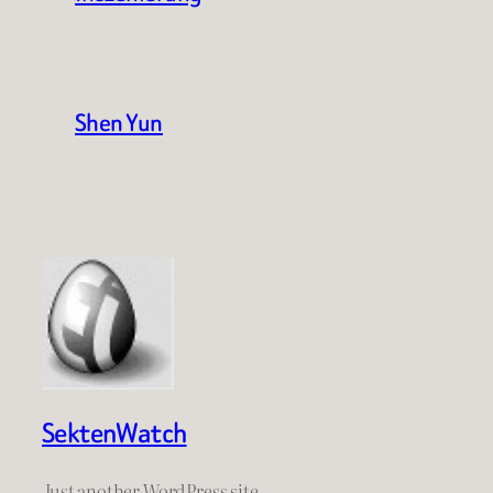
Shen Yun
SektenWatch
Just another WordPress site