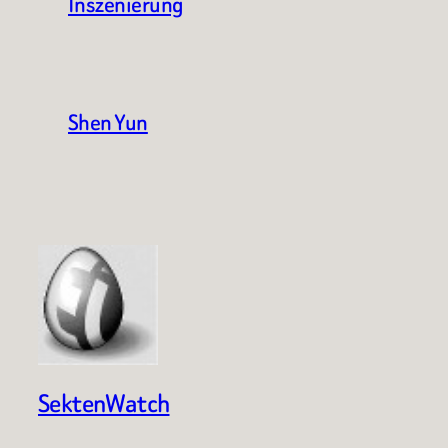
Inszenierung
Shen Yun
SektenWatch