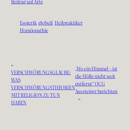
Beitrag auf Arte
Esoterik
globuli
Heilpraktiker
Homöopathie
←
„Wo ein Himmel – ist
VERSCHWÖRUNGSGLAUBE:
die Hölle nicht weit
WAS
entfernt“ OCG
VERSCHWÖRUNGSTHEORIEN
Aussteiger berichten
MIT RELIGION ZU TUN
→
HABEN