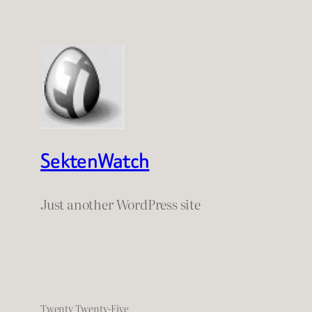
SektenWatch
Just another WordPress site
Twenty Twenty-Five