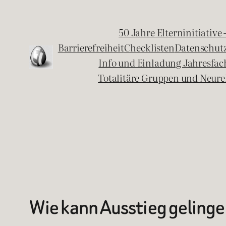
Zum
Inhalt
50 Jahre Elterninitiative
springen
Barrierefreiheit
Checklisten
Datenschut
Info und Einladung Jahresfa
Totalitäre Gruppen und Neure
Wie kann Ausstieg geling