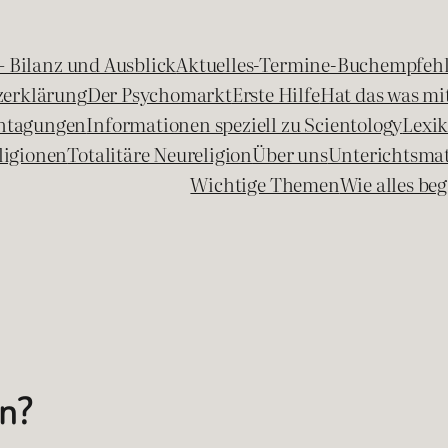
 – Bilanz und Ausblick
Aktuelles-Termine-Buchempfeh
zerklärung
Der Psychomarkt
Erste Hilfe
Hat das was mit
chtagungen
Informationen speziell zu Scientology
Lexi
ligionen
Totalitäre Neureligion
Über uns
Unterichtsmat
Wichtige Themen
Wie alles b
en?