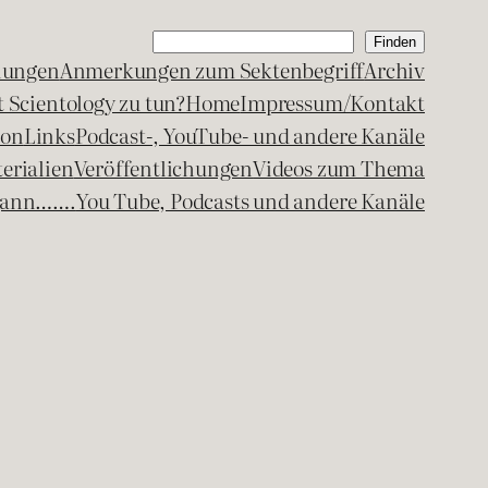
Suchen
Finden
lungen
Anmerkungen zum Sektenbegriff
Archiv
 Scientology zu tun?
Home
Impressum/Kontakt
kon
Links
Podcast-, YouTube- und andere Kanäle
erialien
Veröffentlichungen
Videos zum Thema
egann…….
You Tube, Podcasts und andere Kanäle