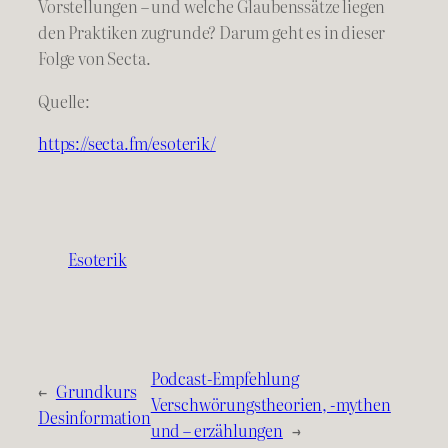
Vorstellungen – und welche Glaubenssätze liegen
den Praktiken zugrunde? Darum geht es in dieser
Folge von Secta.
Quelle:
https://secta.fm/esoterik/
Esoterik
Podcast-Empfehlung
←
Grundkurs
Verschwörungstheorien, -mythen
Desinformation
und – erzählungen
→