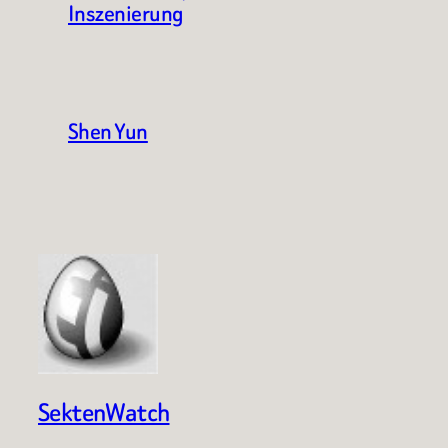
Inszenierung
Shen Yun
SektenWatch