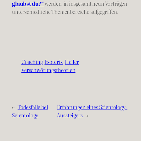
glaubst du?“
werden in insgesamt neun Vorträgen
unterschiedliche Themenbereiche aufgegriffen.
Coaching
Esoterik
Heiler
Verschwörungstheorien
←
Todesfälle bei
Erfahrungen eines Scientology-
Scientology
Aussteigers
→