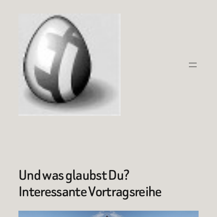
Zum
Inhalt
springen
Und was glaubst Du?
Interessante Vortragsreihe