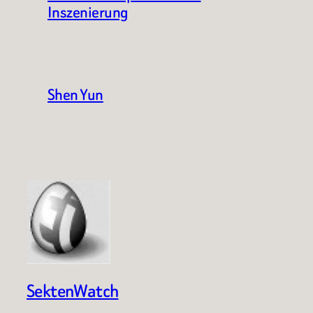
Inszenierung
Shen Yun
SektenWatch