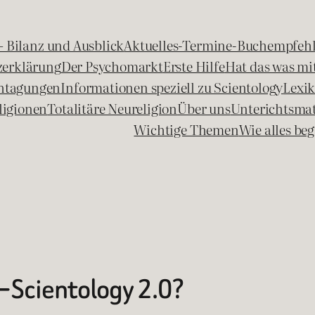
 – Bilanz und Ausblick
Aktuelles-Termine-Buchempfeh
zerklärung
Der Psychomarkt
Erste Hilfe
Hat das was mit
chtagungen
Informationen speziell zu Scientology
Lexi
ligionen
Totalitäre Neureligion
Über uns
Unterichtsmat
Wichtige Themen
Wie alles b
Scientology 2.0?