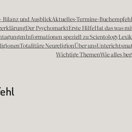
 – Bilanz und Ausblick
Aktuelles-Termine-Buchempfeh
zerklärung
Der Psychomarkt
Erste Hilfe
Hat das was mit
chtagungen
Informationen speziell zu Scientology
Lexi
ligionen
Totalitäre Neureligion
Über uns
Unterichtsmat
Wichtige Themen
Wie alles b
ehl