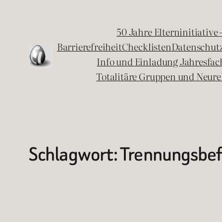
Zum
Inhalt
50 Jahre Elterninitiative
springen
Barrierefreiheit
Checklisten
Datenschut
Info und Einladung Jahresfa
Totalitäre Gruppen und Neure
Schlagwort:
Trennungsbef