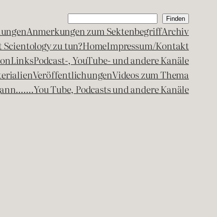
Suchen
Finden
lungen
Anmerkungen zum Sektenbegriff
Archiv
 Scientology zu tun?
Home
Impressum/Kontakt
kon
Links
Podcast-, YouTube- und andere Kanäle
erialien
Veröffentlichungen
Videos zum Thema
egann…….
You Tube, Podcasts und andere Kanäle