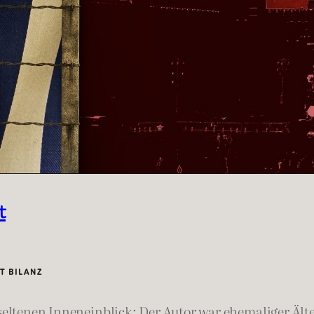
t
HT BILANZ
 seltenen Inneneinblick: Der Autor war ehemaliger Ält