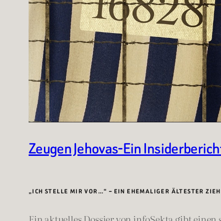
Zeugen Jehovas-Ein Insiderberich
„ICH STELLE MIR VOR…“ – EIN EHEMALIGER ÄLTESTER ZIE
Ein aktuelles Dossier von infoSekta gibt einen