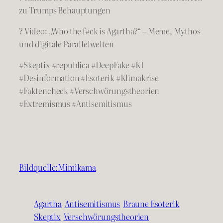
zu Trumps Behauptungen
? Video: „Who the f#ck is Agartha?“ – Meme, Mythos
und digitale Parallelwelten
#Skeptix #republica #DeepFake #KI
#Desinformation #Esoterik #Klimakrise
#Faktencheck #Verschwörungstheorien
#Extremismus #Antisemitismus
Bildquelle:Mimikama
Agartha
Antisemitismus
Braune Esoterik
Skeptix
Verschwörungstheorien