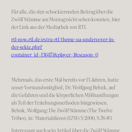
Für alle, die den schockierenden Beitrag über die
Zwölf Stämme am Montag nicht sehen konnten, hier
der Link aus der Mediathek von RTL
rtl-now.rtl.de/extra-rtl/theme-ua-undercover-in-
der-sekte.php?
container_id=136471&player=1&season=0
Mehrmals, das erste Mal bereits vor 13 Jahren, hatte
unser Vorstandsmitglied, Dr. Wolfgang Behnk, auf
die Gefahren und die körperlichen Mißhandlungen
als Teil der Erziehungsmethoden hingewiesen.
Behnk, Wolfgang: Die Zwölf Stämme (The Twelve
Tribes), in: Materialdienst (EZW) 3/2000, S.76-83
Interessant auch sein Artikel über die Zwölf Stämme