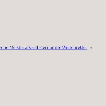
sche Meister als selbsternannte Weltenretter
→