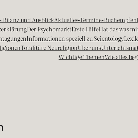
 – Bilanz und Ausblick
Aktuelles-Termine-Buchempfeh
zerklärung
Der Psychomarkt
Erste Hilfe
Hat das was mit
chtagungen
Informationen speziell zu Scientology
Lexi
ligionen
Totalitäre Neureligion
Über uns
Unterichtsmat
Wichtige Themen
Wie alles b
n