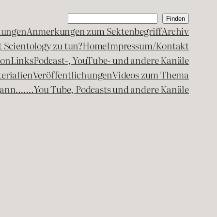
Suchen
Finden
lungen
Anmerkungen zum Sektenbegriff
Archiv
 Scientology zu tun?
Home
Impressum/Kontakt
kon
Links
Podcast-, YouTube- und andere Kanäle
erialien
Veröffentlichungen
Videos zum Thema
egann…….
You Tube, Podcasts und andere Kanäle