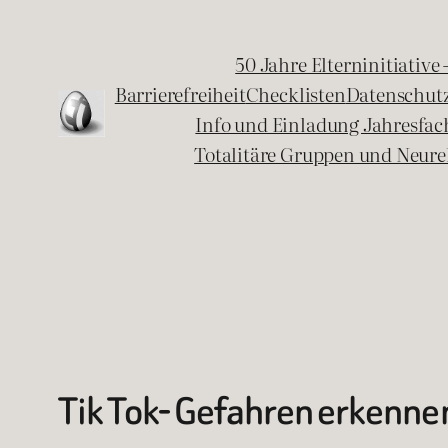
Zum
Inhalt
50 Jahre Elterninitiative
springen
Barrierefreiheit
Checklisten
Datenschut
Info und Einladung Jahresfa
Totalitäre Gruppen und Neure
Tik Tok- Gefahren erkenne