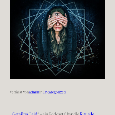
Verfasst von
admin
in
Uncategorized
„
Geteiltes Leid
“ – ein Podcast über die
Rituelle