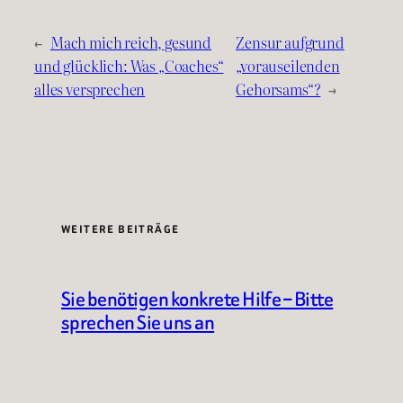
←
Mach mich reich, gesund
Zensur aufgrund
und glücklich: Was „Coaches“
„vorauseilenden
alles versprechen
Gehorsams“?
→
WEITERE BEITRÄGE
Sie benötigen konkrete Hilfe – Bitte
sprechen Sie uns an