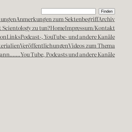
Suchen
Finden
lungen
Anmerkungen zum Sektenbegriff
Archiv
 Scientology zu tun?
Home
Impressum/Kontakt
kon
Links
Podcast-, YouTube- und andere Kanäle
erialien
Veröffentlichungen
Videos zum Thema
egann…….
You Tube, Podcasts und andere Kanäle