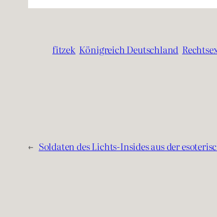
fitzek
Königreich Deutschland
Rechtse
←
Soldaten des Lichts-Insides aus der esoteri