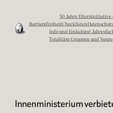
Zum
Inhalt
50 Jahre Elterninitiative
springen
Barrierefreiheit
Checklisten
Datenschut
Info und Einladung Jahresfa
Totalitäre Gruppen und Neure
Innenministerium verbiet