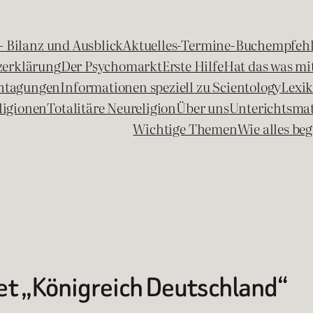
 – Bilanz und Ausblick
Aktuelles-Termine-Buchempfeh
zerklärung
Der Psychomarkt
Erste Hilfe
Hat das was mit
chtagungen
Informationen speziell zu Scientology
Lexi
ligionen
Totalitäre Neureligion
Über uns
Unterichtsmat
Wichtige Themen
Wie alles b
et „Königreich Deutschland“