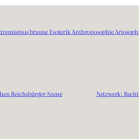
xtremismus braune Esoterik Anthroposophie Ariosoph
schen Reichsbürger-Szene
Netzwerk: Recht