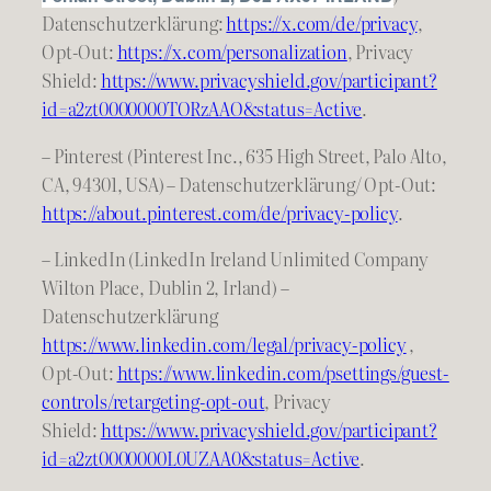
Datenschutzerklärung:
https://
x
.com/de/privacy
,
Opt-Out:
https://x.com/personalization
, Privacy
Shield:
https://www.privacyshield.gov/participant?
id=a2zt0000000TORzAAO&status=Active
.
– Pinterest (Pinterest Inc., 635 High Street, Palo Alto,
CA, 94301, USA) – Datenschutzerklärung/ Opt-Out:
https://about.pinterest.com/de/privacy-policy
.
– LinkedIn (LinkedIn Ireland Unlimited Company
Wilton Place, Dublin 2, Irland) –
Datenschutzerklärung
https://www.linkedin.com/legal/privacy-policy
,
Opt-Out:
https://www.linkedin.com/psettings/guest-
controls/retargeting-opt-out
, Privacy
Shield:
https://www.privacyshield.gov/participant?
id=a2zt0000000L0UZAA0&status=Active
.