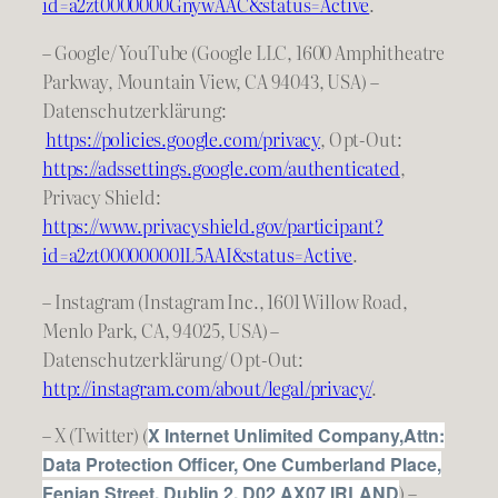
id=a2zt0000000GnywAAC&status=Active
.
– Google/ YouTube (Google LLC, 1600 Amphitheatre
Parkway, Mountain View, CA 94043, USA) –
Datenschutzerklärung:
https://policies.google.com/privacy
, Opt-Out:
https://adssettings.google.com/authenticated
,
Privacy Shield:
https://www.privacyshield.gov/participant?
id=a2zt000000001L5AAI&status=Active
.
– Instagram (Instagram Inc., 1601 Willow Road,
Menlo Park, CA, 94025, USA) –
Datenschutzerklärung/ Opt-Out:
http://instagram.com/about/legal/privacy/
.
– X (Twitter) (
X Internet Unlimited Company,Attn:
Data Protection Officer, One Cumberland Place,
) –
Fenian Street, Dublin 2, D02 AX07 IRLAND