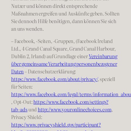
Nutzer und können direkt entsprechende
Maßnahmen ergreifen und Auskünfte geben. Sollten
Sie dennoch Hilfe benötigen, dann können Sie sich
an uns wenden.
– Facebook, -Seiten, -Gruppen, (Facebook Ireland
Ltd., 4 Grand Canal Square, Grand Canal Harbour,
Dublin 2, Irland) auf Grundlage einer
Vereinbarung
über gemeinsame Verarbeitung personenbezogener
Daten
– Datenschutzerklärung:
https://www.facebook.com/about/privacy/
, speziell
für Seiten:
https://www.facebook.com/legal/terms/information_abou
, Opt-Out:
https://www.facebook.com/settings?
tab=ads
und
http://www.youronlinechoices.com
,
Privacy Shield:
https://www.privacyshield.gov/participant?