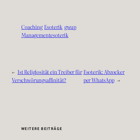
Coaching
Esoterik
gwup
Managementesoterik
←
Ist Religiosität ein Treiber für
Esoterik: Abzocker
Verschwörungsaffinität?
per WhatsApp
→
WEITERE BEITRÄGE