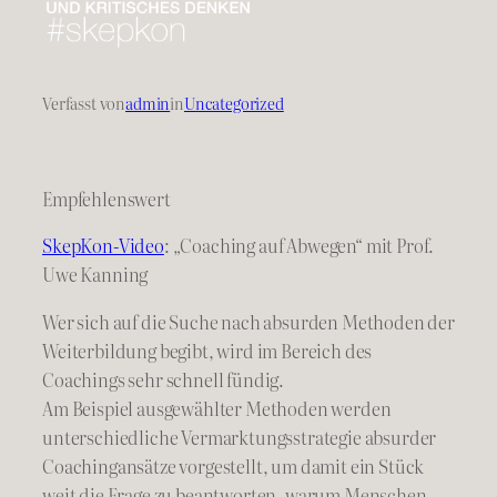
Verfasst von
admin
in
Uncategorized
Empfehlenswert
SkepKon-Video
: „Coaching auf Abwegen“ mit Prof.
Uwe Kanning
Wer sich auf die Suche nach absurden Methoden der
Weiterbildung begibt, wird im Bereich des
Coachings sehr schnell fündig.
Am Beispiel ausgewählter Methoden werden
unterschiedliche Vermarktungsstrategie absurder
Coachingansätze vorgestellt, um damit ein Stück
weit die Frage zu beantworten, warum Menschen