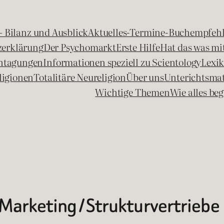
 – Bilanz und Ausblick
Aktuelles-Termine-Buchempfeh
zerklärung
Der Psychomarkt
Erste Hilfe
Hat das was mit
chtagungen
Informationen speziell zu Scientology
Lexi
ligionen
Totalitäre Neureligion
Über uns
Unterichtsmat
Wichtige Themen
Wie alles b
Marketing / Strukturvertriebe