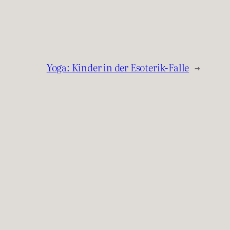
Yoga: Kinder in der Esoterik-Falle
→