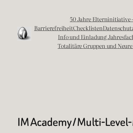
Zum
Inhalt
50 Jahre Elterninitiative
springen
Barrierefreiheit
Checklisten
Datenschut
Info und Einladung Jahresfa
Totalitäre Gruppen und Neure
IM Academy / Multi-Level-