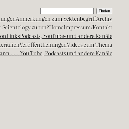
Suchen
Finden
lungen
Anmerkungen zum Sektenbegriff
Archiv
 Scientology zu tun?
Home
Impressum/Kontakt
kon
Links
Podcast-, YouTube- und andere Kanäle
erialien
Veröffentlichungen
Videos zum Thema
egann…….
You Tube, Podcasts und andere Kanäle