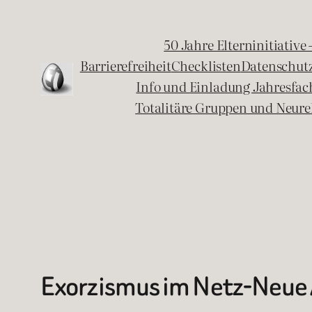
Zum
Inhalt
50 Jahre Elterninitiative
springen
Barrierefreiheit
Checklisten
Datenschut
Info und Einladung Jahresfa
Totalitäre Gruppen und Neure
Exorzismus im Netz-Neue