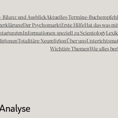
 – Bilanz und Ausblick
Aktuelles-Termine-Buchempfeh
zerklärung
Der Psychomarkt
Erste Hilfe
Hat das was mit
chtagungen
Informationen speziell zu Scientology
Lexi
ligionen
Totalitäre Neureligion
Über uns
Unterichtsmat
Wichtige Themen
Wie alles b
 Analyse