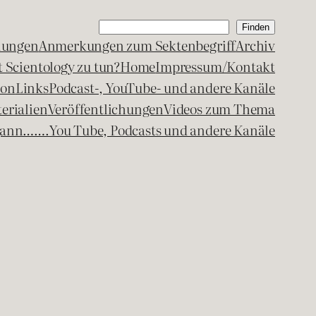
Suchen
Finden
lungen
Anmerkungen zum Sektenbegriff
Archiv
 Scientology zu tun?
Home
Impressum/Kontakt
kon
Links
Podcast-, YouTube- und andere Kanäle
erialien
Veröffentlichungen
Videos zum Thema
egann…….
You Tube, Podcasts und andere Kanäle