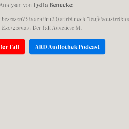
 Analysen von
Lydia Benecke
:
besessen? Studentin (23) stirbt nach ‘Teufelsaustreibu
 Exorzismus | Der Fall Anneliese M.
er Fall
ARD Audiothek Podcast