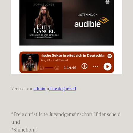
Verfasst von
admin
in
Uncategorized
*Freie christliche Jugendgemeinschaft Lüdenscheid
und
*Shinchonji