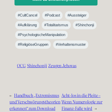
#CultCancel
#Podcast
#Aussteiger
#Aufklärung
#Totalitarismus
#Shinchonji
#PsychologischeManipulation
#ReligiöseGruppen
#Verhaltensmuster
OCG
Shinchonji
Zeugen Jehovas
←
Handbuch „Extremismus
Acht-los in die Pleite –
und Verschwörungstheorien
Wenn Numerologie zur
erkennen“ zum Download
Finanz-Falle wird
→