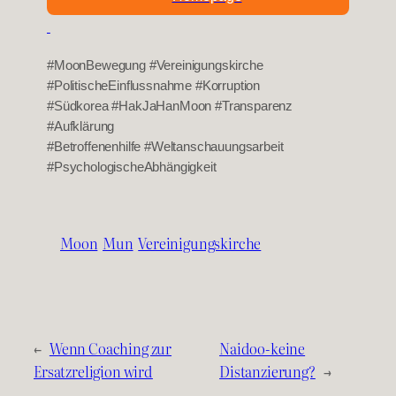
#MoonBewegung #Vereinigungskirche
#PolitischeEinflussnahme #Korruption
#Südkorea #HakJaHanMoon #Transparenz
#Aufklärung
#Betroffenenhilfe #Weltanschauungsarbeit
#PsychologischeAbhängigkeit
Moon
Mun
Vereinigungskirche
←
Wenn Coaching zur
Naidoo-keine
Ersatzreligion wird
Distanzierung?
→