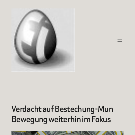
Zum
Inhalt
springen
Verdacht auf Bestechung-Mun
Bewegung weiterhin im Fokus