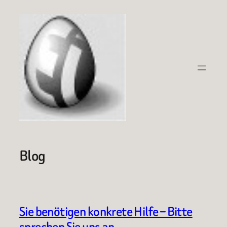
Zum
Inhalt
springen
Blog
Sie benötigen konkrete Hilfe – Bitte
sprechen Sie uns an