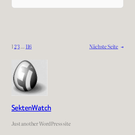
1
2
3
…
116
Nächste Seite
→
SektenWatch
Just another WordPress site