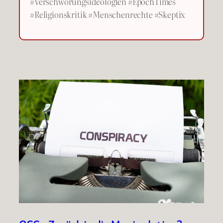
#Verschwörungsideologien #EpochTimes
#Religionskritik #Menschenrechte #Skeptix