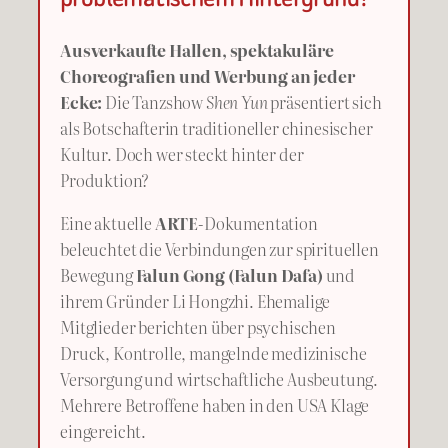
Ausverkaufte Hallen, spektakuläre
Choreografien und Werbung an jeder
Ecke:
Die Tanzshow
Shen Yun
präsentiert sich
als Botschafterin traditioneller chinesischer
Kultur. Doch wer steckt hinter der
Produktion?
Eine aktuelle
ARTE
-Dokumentation
beleuchtet die Verbindungen zur spirituellen
Bewegung
Falun Gong (Falun Dafa)
und
ihrem Gründer Li Hongzhi. Ehemalige
Mitglieder berichten über psychischen
Druck, Kontrolle, mangelnde medizinische
Versorgung und wirtschaftliche Ausbeutung.
Mehrere Betroffene haben in den USA Klage
eingereicht.