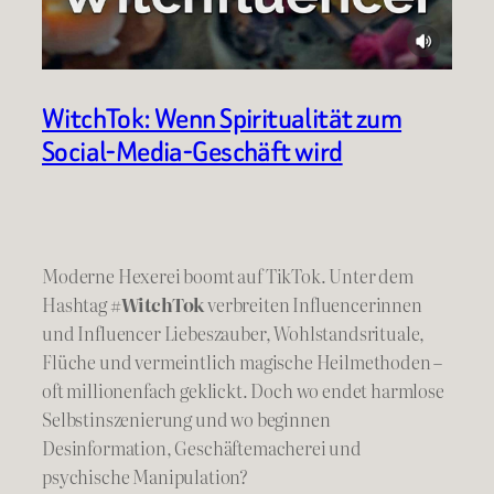
WitchTok: Wenn Spiritualität zum
Social-Media-Geschäft wird
Moderne Hexerei boomt auf TikTok. Unter dem
Hashtag
#WitchTok
verbreiten Influencerinnen
und Influencer Liebeszauber, Wohlstandsrituale,
Flüche und vermeintlich magische Heilmethoden –
oft millionenfach geklickt. Doch wo endet harmlose
Selbstinszenierung und wo beginnen
Desinformation, Geschäftemacherei und
psychische Manipulation?