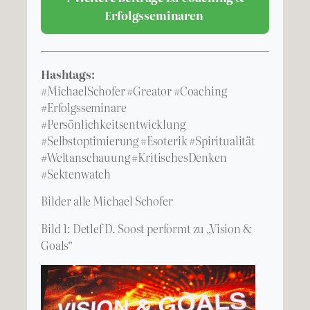
Erfolgsseminaren
Hashtags:
#MichaelSchofer #Greator #Coaching
#Erfolgsseminare
#Persönlichkeitsentwicklung
#Selbstoptimierung #Esoterik #Spiritualität
#Weltanschauung #KritischesDenken
#Sektenwatch
Bilder alle Michael Schofer
Bild 1: Detlef D. Soost performt zu „Vision &
Goals“