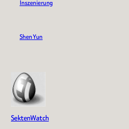
Inszenierung
Shen Yun
SektenWatch