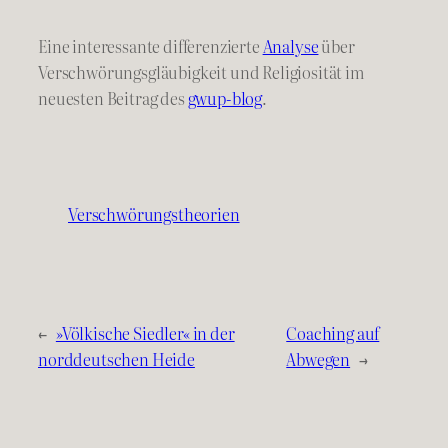
Eine interessante differenzierte
Analyse
über
Verschwörungsgläubigkeit und Religiosität im
neuesten Beitrag des
gwup-blog
.
Verschwörungstheorien
←
»Völkische Siedler« in der
Coaching auf
norddeutschen Heide
Abwegen
→