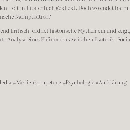
n – oft millionenfach geklickt. Doch wo endet harm
hische Manipulation?
nd kritisch, ordnet historische Mythen ein und zeigt
erte Analyse eines Phänomens zwischen Esoterik, Soc
Media #Medienkompetenz #Psychologie #Aufklärung