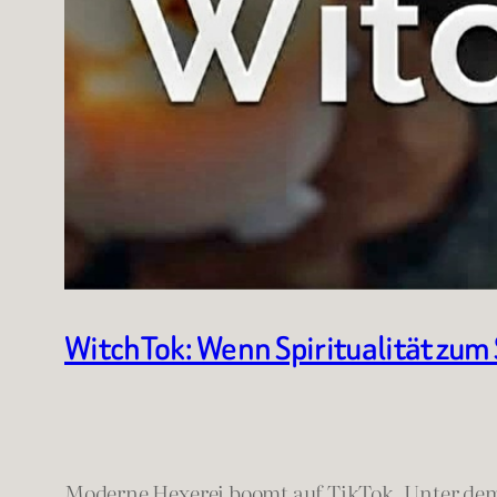
WitchTok: Wenn Spiritualität zum
Moderne Hexerei boomt auf TikTok. Unter d