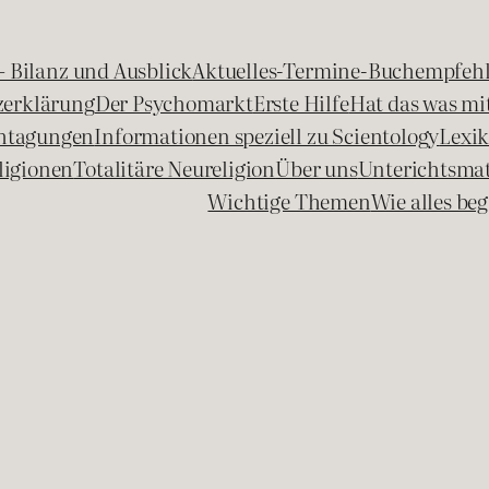
 – Bilanz und Ausblick
Aktuelles-Termine-Buchempfeh
zerklärung
Der Psychomarkt
Erste Hilfe
Hat das was mit
chtagungen
Informationen speziell zu Scientology
Lexi
ligionen
Totalitäre Neureligion
Über uns
Unterichtsmat
Wichtige Themen
Wie alles b