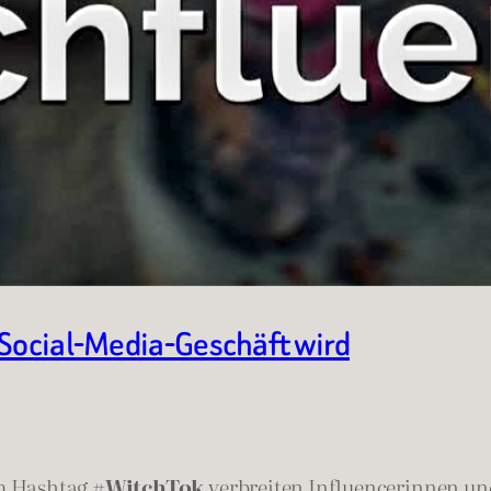
 Social-Media-Geschäft wird
em Hashtag
#WitchTok
verbreiten Influencerinnen und