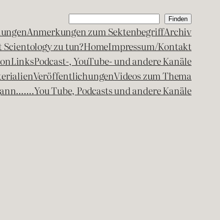
Suchen
Finden
lungen
Anmerkungen zum Sektenbegriff
Archiv
 Scientology zu tun?
Home
Impressum/Kontakt
kon
Links
Podcast-, YouTube- und andere Kanäle
erialien
Veröffentlichungen
Videos zum Thema
egann…….
You Tube, Podcasts und andere Kanäle