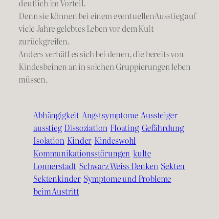
deutlich im Vorteil.
Denn sie können bei einem eventuellenAusstieg auf
viele Jahre gelebtes Leben vor dem Kult
zurückgreifen.
Anders verhätl es sich bei denen, die bereits von
Kindesbeinen an in solchen Gruppierungen leben
müssen.
Abhängigkeit
Angstsymptome
Aussteiger
ausstieg
Dissoziation
Floating
Gefährdung
Isolation
Kinder
Kindeswohl
Kommunikationsstörungen
kulte
Lonnerstadt
Schwarz Weiss Denken
Sekten
Sektenkinder
Symptome und Probleme
beim Austritt