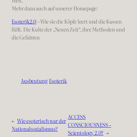
Welt.
Mehr dazu auch auf unserer Homepage:
Esoterik2.0
– Wie sie die Köpfe leert und die Kassen
füllt. Die Kulte der „Neuen Zeit“, ihre Methoden und
die Gefahren
Ausbeutung
Esoterik
ACCESS
←
Wie esoterisch war der
CONSCIOUSNESS –
Nationalsozialismus?
Scientology 2.0?
→