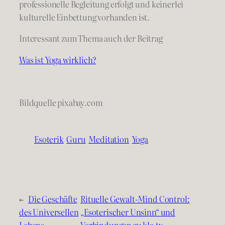
professionelle Begleitung erfolgt und keinerlei
kulturelle Einbettung vorhanden ist.
Interessant zum Thema auch der Beitrag
Was ist Yoga wirklich?
Bildquelle pixabay.com
Esoterik
Guru
Meditation
Yoga
←
Die Geschäfte
Rituelle Gewalt-Mind Control:
des Universellen
„Esoterischer Unsinn“ und
Lebens
Verbindungen zu kla.tv
→