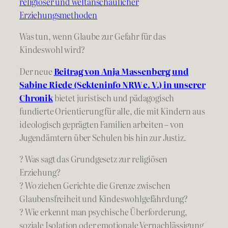
religiöser und weltanschaulicher
Erziehungsmethoden
Was tun, wenn Glaube zur Gefahr für das
Kindeswohl wird?
Der neue
Beitrag von Anja Massenberg und
Sabine Riede (Sekteninfo NRW e. V.) in unserer
Chronik
bietet juristisch und pädagogisch
fundierte Orientierung für alle, die mit Kindern aus
ideologisch geprägten Familien arbeiten – von
Jugendämtern über Schulen bis hin zur Justiz.
? Was sagt das Grundgesetz zur religiösen
Erziehung?
? Wo ziehen Gerichte die Grenze zwischen
Glaubensfreiheit und Kindeswohlgefährdung?
? Wie erkennt man psychische Überforderung,
soziale Isolation oder emotionale Vernachlässigung