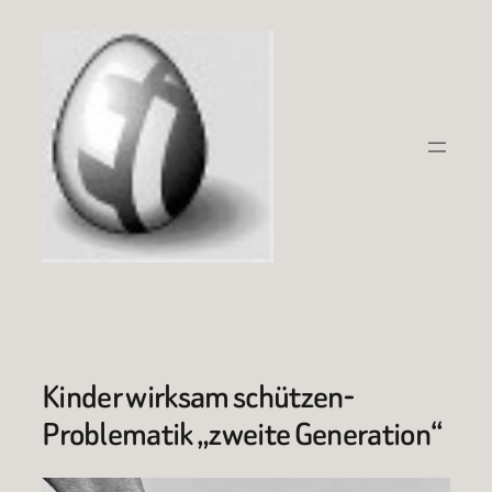
Zum
Inhalt
springen
Kinder wirksam schützen-
Problematik „zweite Generation“