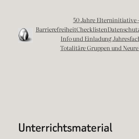
Zum
Inhalt
50 Jahre Elterninitiative
springen
Barrierefreiheit
Checklisten
Datenschut
Info und Einladung Jahresfa
Totalitäre Gruppen und Neure
Unterrichtsmaterial