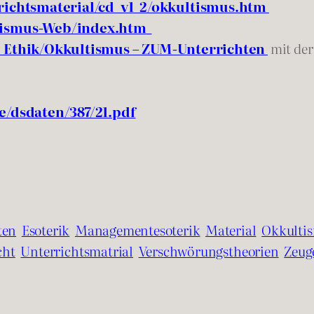
richtsmaterial/cd_v1_2/okkultismus.htm
tismus-Web/index.htm
 Ethik/Okkultismus – ZUM-Unterrichten
mit der
e/dsdaten/387/21.pdf
ten
Esoterik
Managementesoterik
Material
Okkulti
cht
Unterrichtsmatrial
Verschwörungstheorien
Zeug