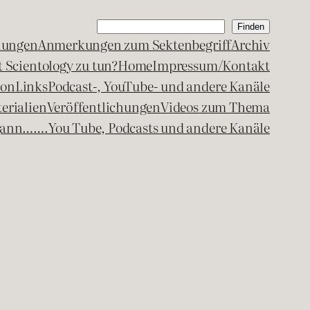
Suchen
Finden
lungen
Anmerkungen zum Sektenbegriff
Archiv
 Scientology zu tun?
Home
Impressum/Kontakt
kon
Links
Podcast-, YouTube- und andere Kanäle
erialien
Veröffentlichungen
Videos zum Thema
egann…….
You Tube, Podcasts und andere Kanäle