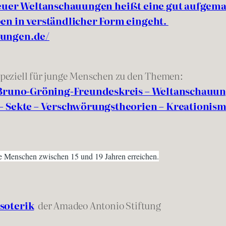
uer Weltanschauungen heißt eine gut aufgemac
en in verständlicher Form eingeht.
uungen.de/
 speziell für junge Menschen zu den Themen:
 Bruno-Gröning-Freundeskreis – Weltanschauung
– Sekte – Verschwörungstheorien – Kreationis
ge Menschen zwischen 15 und 19 Jahren erreichen.
soterik
der Amadeo Antonio Stiftung