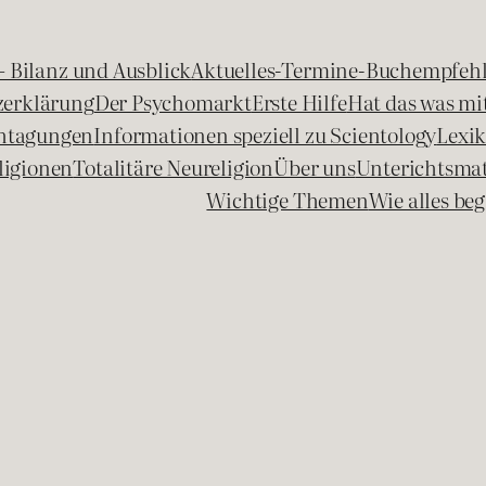
 – Bilanz und Ausblick
Aktuelles-Termine-Buchempfeh
zerklärung
Der Psychomarkt
Erste Hilfe
Hat das was mit
chtagungen
Informationen speziell zu Scientology
Lexi
ligionen
Totalitäre Neureligion
Über uns
Unterichtsmat
Wichtige Themen
Wie alles b