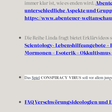
immer klar ist, wie es enden wird.
Abente
unterschiedliche Aspekte und Grupp
https://www.abenteuer-weltanscha
Die Reihe Linda fragt bietet Erklärvideos
Scientology- Lebenshilfeangebote –
Mormonen – Esoterik – Okkultismus 
CONSPIRACY VIRUS
Das
Spiel
soll vor allem jun
FAQ Verschwörungsideologien und E