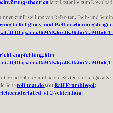
rschwörungstheorien
jetzt kostenlos zum Download
tinnen zur Erstellung von Referaten, Fach- und Semi
rung in Religions- und Weltanschauungsfragen
en.at/dl/OLqsJmoJKMNNJqx4KJKJmMJMOnK/CD
rricht-empfehlung.htm
en.at/dl/OLqsJmoJKMNNJqx4KJKJmMJMOnK/CD
sblätter und Folien zum Thema „Sekten und religiöse 
ie Seite
reli-mat.de
von
Ralf Krumbiegel
:
richtsmaterial/cd_v1_2/sekten.htm