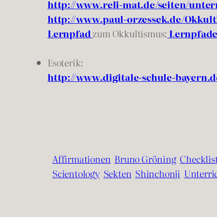
http://www.reli-mat.de/seiten/unter
http://www.paul-orzessek.de/Okkul
Lernpfad
zum Okkultismus:
Lernpfade
Esoterik:
http://www.digitale-schule-bayern.d
Affirmationen
Bruno Gröning
Checklis
Scientology
Sekten
Shinchonji
Unterri