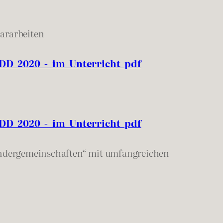
nararbeiten
D_2020_-_im_Unterricht_pdf
D_2020_-_im_Unterricht_pdf
Sondergemeinschaften“ mit umfangreichen