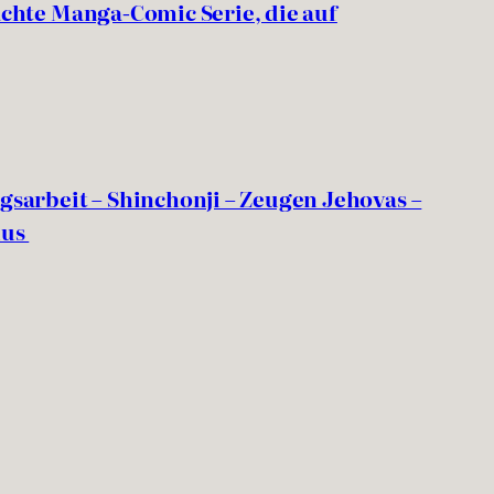
hte Manga-Comic Serie, die auf
sarbeit – Shinchonji – Zeugen Jehovas –
mus