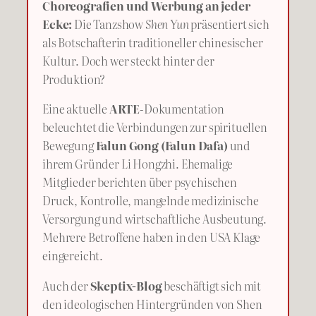
Choreografien und Werbung an jeder
Ecke:
Die Tanzshow
Shen Yun
präsentiert sich
als Botschafterin traditioneller chinesischer
Kultur. Doch wer steckt hinter der
Produktion?
Eine aktuelle
ARTE
-Dokumentation
beleuchtet die Verbindungen zur spirituellen
Bewegung
Falun Gong (Falun Dafa)
und
ihrem Gründer Li Hongzhi. Ehemalige
Mitglieder berichten über psychischen
Druck, Kontrolle, mangelnde medizinische
Versorgung und wirtschaftliche Ausbeutung.
Mehrere Betroffene haben in den USA Klage
eingereicht.
Auch der
Skeptix-Blog
beschäftigt sich mit
den ideologischen Hintergründen von Shen