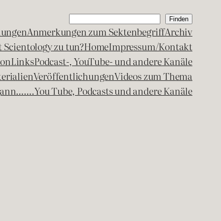
Suchen
Finden
lungen
Anmerkungen zum Sektenbegriff
Archiv
 Scientology zu tun?
Home
Impressum/Kontakt
kon
Links
Podcast-, YouTube- und andere Kanäle
erialien
Veröffentlichungen
Videos zum Thema
egann…….
You Tube, Podcasts und andere Kanäle