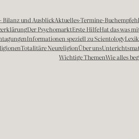
 – Bilanz und Ausblick
Aktuelles-Termine-Buchempfeh
zerklärung
Der Psychomarkt
Erste Hilfe
Hat das was mit
chtagungen
Informationen speziell zu Scientology
Lexi
ligionen
Totalitäre Neureligion
Über uns
Unterichtsmat
Wichtige Themen
Wie alles b