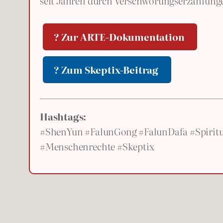
seit Jahren durch Verschwörungserzählunge
? Zur ARTE-Dokumentation
? Zum Skeptix-Beitrag
Hashtags:
#ShenYun #FalunGong #FalunDafa #Spiritu
#Menschenrechte #Skeptix