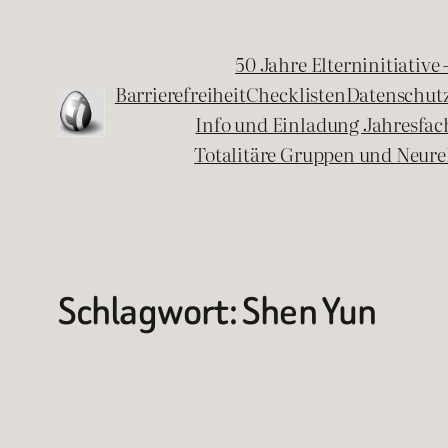
Zum
Inhalt
50 Jahre Elterninitiative
springen
Barrierefreiheit
Checklisten
Datenschut
Info und Einladung Jahresfa
Totalitäre Gruppen und Neure
Schlagwort:
Shen Yun