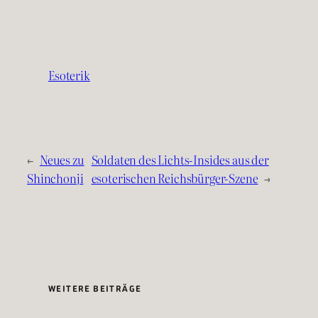
Esoterik
←
Neues zu
Soldaten des Lichts-Insides aus der
Shinchonji
esoterischen Reichsbürger-Szene
→
WEITERE BEITRÄGE