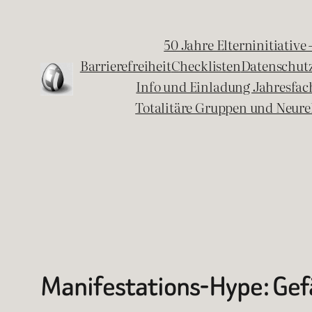
Zum
Inhalt
50 Jahre Elterninitiative
springen
Barrierefreiheit
Checklisten
Datenschut
Info und Einladung Jahresfa
Totalitäre Gruppen und Neure
Manifestations-Hype: Ge