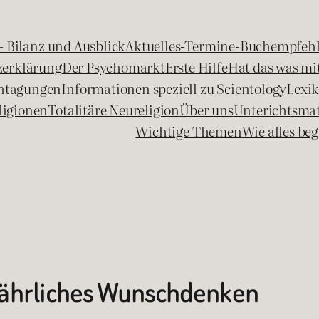
 – Bilanz und Ausblick
Aktuelles-Termine-Buchempfeh
zerklärung
Der Psychomarkt
Erste Hilfe
Hat das was mit
chtagungen
Informationen speziell zu Scientology
Lexi
ligionen
Totalitäre Neureligion
Über uns
Unterichtsmat
Wichtige Themen
Wie alles b
fährliches Wunschdenken