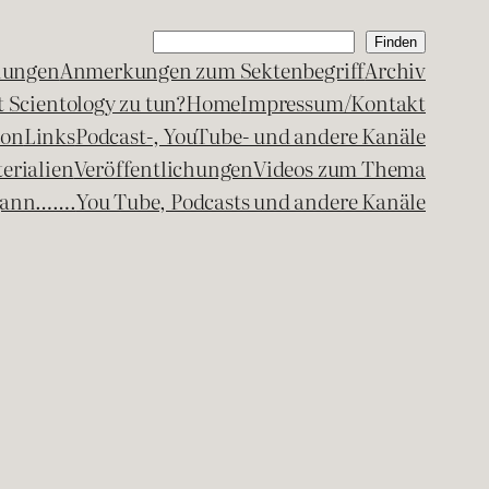
Suchen
Finden
lungen
Anmerkungen zum Sektenbegriff
Archiv
 Scientology zu tun?
Home
Impressum/Kontakt
kon
Links
Podcast-, YouTube- und andere Kanäle
erialien
Veröffentlichungen
Videos zum Thema
egann…….
You Tube, Podcasts und andere Kanäle