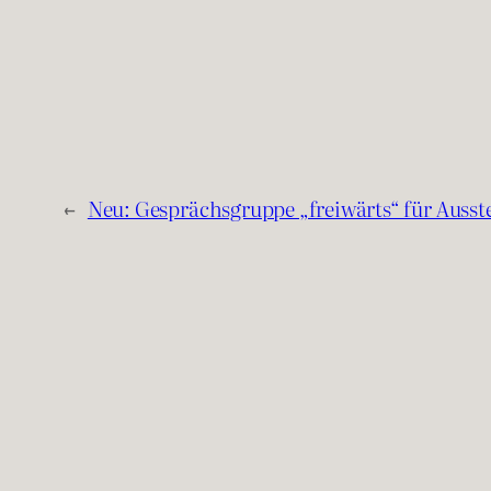
←
Neu: Gesprächsgruppe „freiwärts“ für Ausst