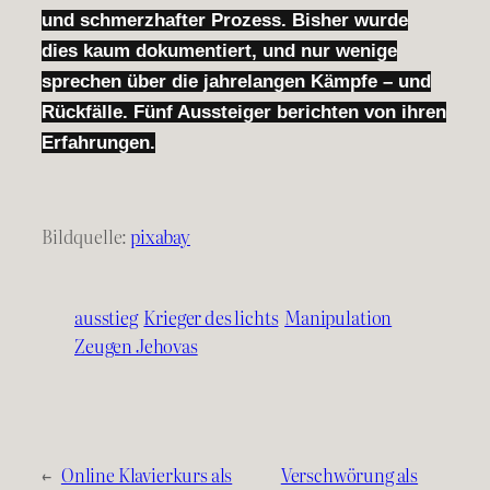
und schmerzhafter Prozess. Bisher wurde
dies kaum dokumentiert, und nur wenige
sprechen über die jahrelangen Kämpfe – und
Rückfälle. Fünf Aussteiger berichten von ihren
Erfahrungen.
Bildquelle:
pixabay
ausstieg
Krieger des lichts
Manipulation
Zeugen Jehovas
←
Online Klavierkurs als
Verschwörung als