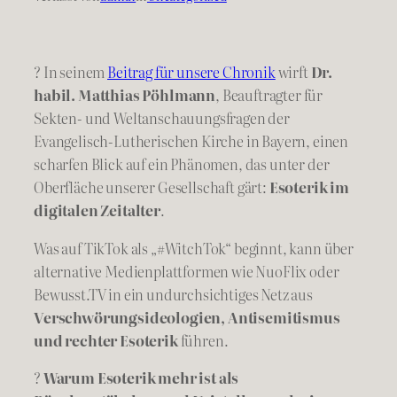
? In seinem
Beitrag für unsere Chronik
wirft
Dr.
habil. Matthias Pöhlmann
, Beauftragter für
Sekten- und Weltanschauungsfragen der
Evangelisch-Lutherischen Kirche in Bayern, einen
scharfen Blick auf ein Phänomen, das unter der
Oberfläche unserer Gesellschaft gärt:
Esoterik im
digitalen Zeitalter
.
Was auf TikTok als „#WitchTok“ beginnt, kann über
alternative Medienplattformen wie NuoFlix oder
Bewusst.TV in ein undurchsichtiges Netz aus
Verschwörungsideologien, Antisemitismus
und rechter Esoterik
führen.
?
Warum Esoterik mehr ist als