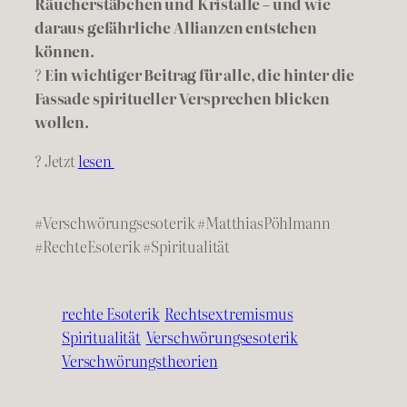
Räucherstäbchen und Kristalle – und wie
daraus gefährliche Allianzen entstehen
können.
?
Ein wichtiger Beitrag für alle, die hinter die
Fassade spiritueller Versprechen blicken
wollen.
? Jetzt
lesen
#Verschwörungsesoterik #MatthiasPöhlmann
#RechteEsoterik #Spiritualität
rechte Esoterik
Rechtsextremismus
Spiritualität
Verschwörungsesoterik
Verschwörungstheorien