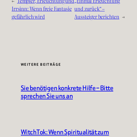
←
Templer, Erleuchtung und
„Einmal Erleuchtung
Irrsinn: Wenn freie Fantasie
und zurück“ –
gefährlich wird
Aussteiger berichten
→
WEITERE BEITRÄGE
Sie benötigen konkrete Hilfe – Bitte
sprechen Sie uns an
WitchTok: Wenn Spiritualität zum