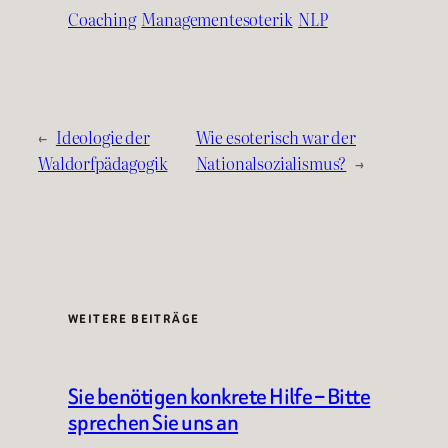
Coaching
Managementesoterik
NLP
←
Ideologie der
Wie esoterisch war der
Waldorfpädagogik
Nationalsozialismus?
→
WEITERE BEITRÄGE
Sie benötigen konkrete Hilfe – Bitte
sprechen Sie uns an