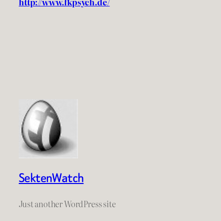
http://www.fkpsych.de/
SektenWatch
Just another WordPress site