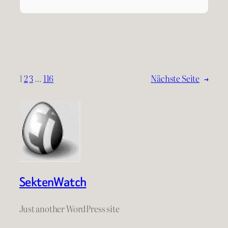
1
2
3
…
116
Nächste Seite
→
SektenWatch
Just another WordPress site