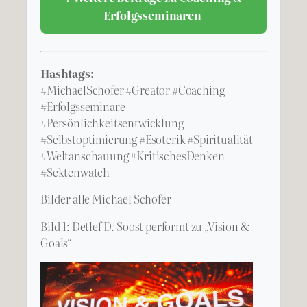
Erfolgsseminaren
Hashtags:
#MichaelSchofer #Greator #Coaching
#Erfolgsseminare
#Persönlichkeitsentwicklung
#Selbstoptimierung #Esoterik #Spiritualität
#Weltanschauung #KritischesDenken
#Sektenwatch
Bilder alle Michael Schofer
Bild 1: Detlef D. Soost performt zu „Vision &
Goals“