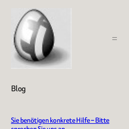
Zum
Inhalt
springen
Blog
Sie benötigen konkrete Hilfe – Bitte
sprechen Sie uns an