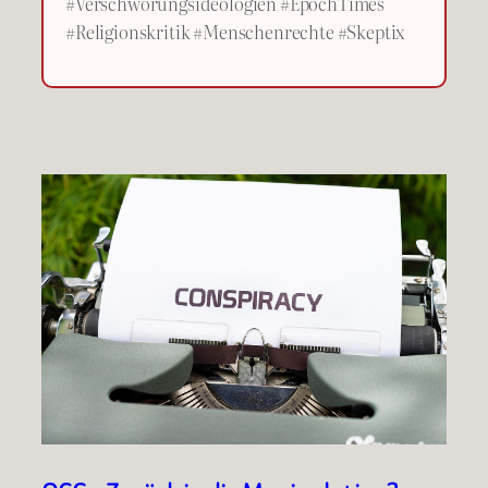
#Verschwörungsideologien #EpochTimes
#Religionskritik #Menschenrechte #Skeptix