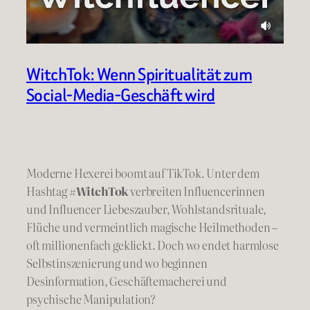
WitchTok: Wenn Spiritualität zum
Social-Media-Geschäft wird
Moderne Hexerei boomt auf TikTok. Unter dem
Hashtag
#WitchTok
verbreiten Influencerinnen
und Influencer Liebeszauber, Wohlstandsrituale,
Flüche und vermeintlich magische Heilmethoden –
oft millionenfach geklickt. Doch wo endet harmlose
Selbstinszenierung und wo beginnen
Desinformation, Geschäftemacherei und
psychische Manipulation?