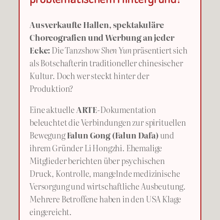
Ausverkaufte Hallen, spektakuläre
Choreografien und Werbung an jeder
Ecke:
Die Tanzshow
Shen Yun
präsentiert sich
als Botschafterin traditioneller chinesischer
Kultur. Doch wer steckt hinter der
Produktion?
Eine aktuelle
ARTE
-Dokumentation
beleuchtet die Verbindungen zur spirituellen
Bewegung
Falun Gong (Falun Dafa)
und
ihrem Gründer Li Hongzhi. Ehemalige
Mitglieder berichten über psychischen
Druck, Kontrolle, mangelnde medizinische
Versorgung und wirtschaftliche Ausbeutung.
Mehrere Betroffene haben in den USA Klage
eingereicht.