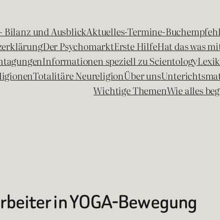
 – Bilanz und Ausblick
Aktuelles-Termine-Buchempfeh
zerklärung
Der Psychomarkt
Erste Hilfe
Hat das was mit
chtagungen
Informationen speziell zu Scientology
Lexi
ligionen
Totalitäre Neureligion
Über uns
Unterichtsmat
Wichtige Themen
Wie alles b
arbeiter in YOGA-Bewegung