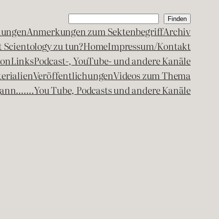
Suchen
Finden
lungen
Anmerkungen zum Sektenbegriff
Archiv
 Scientology zu tun?
Home
Impressum/Kontakt
kon
Links
Podcast-, YouTube- und andere Kanäle
erialien
Veröffentlichungen
Videos zum Thema
egann…….
You Tube, Podcasts und andere Kanäle