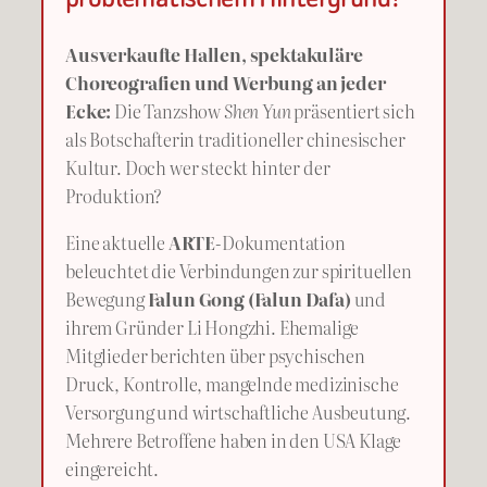
Ausverkaufte Hallen, spektakuläre
Choreografien und Werbung an jeder
Ecke:
Die Tanzshow
Shen Yun
präsentiert sich
als Botschafterin traditioneller chinesischer
Kultur. Doch wer steckt hinter der
Produktion?
Eine aktuelle
ARTE
-Dokumentation
beleuchtet die Verbindungen zur spirituellen
Bewegung
Falun Gong (Falun Dafa)
und
ihrem Gründer Li Hongzhi. Ehemalige
Mitglieder berichten über psychischen
Druck, Kontrolle, mangelnde medizinische
Versorgung und wirtschaftliche Ausbeutung.
Mehrere Betroffene haben in den USA Klage
eingereicht.