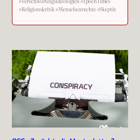
#Verschwörungsideologien #EpochTimes
#Religionskritik #Menschenrechte #Skeptix