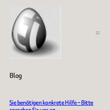
Zum
Inhalt
springen
Blog
Sie benötigen konkrete Hilfe – Bitte
sprechen Sie uns an