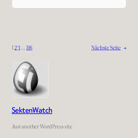
1
2
3
…
116
Nächste Seite
→
SektenWatch
Just another WordPress site