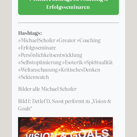
Erfolgsseminaren
Hashtags:
#MichaelSchofer #Greator #Coaching
#Erfolgsseminare
#Persönlichkeitsentwicklung
#Selbstoptimierung #Esoterik #Spiritualität
#Weltanschauung #KritischesDenken
#Sektenwatch
Bilder alle Michael Schofer
Bild 1: Detlef D. Soost performt zu „Vision &
Goals“