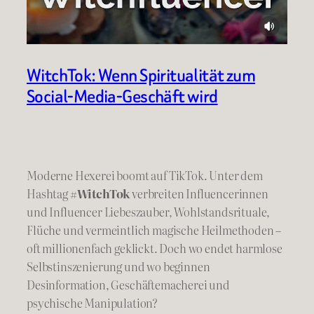
WitchTok: Wenn Spiritualität zum
Social-Media-Geschäft wird
Moderne Hexerei boomt auf TikTok. Unter dem
Hashtag
#WitchTok
verbreiten Influencerinnen
und Influencer Liebeszauber, Wohlstandsrituale,
Flüche und vermeintlich magische Heilmethoden –
oft millionenfach geklickt. Doch wo endet harmlose
Selbstinszenierung und wo beginnen
Desinformation, Geschäftemacherei und
psychische Manipulation?