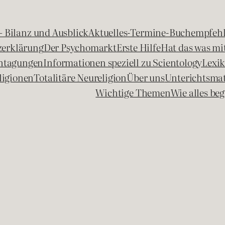
 – Bilanz und Ausblick
Aktuelles-Termine-Buchempfeh
zerklärung
Der Psychomarkt
Erste Hilfe
Hat das was mit
chtagungen
Informationen speziell zu Scientology
Lexi
ligionen
Totalitäre Neureligion
Über uns
Unterichtsmat
Wichtige Themen
Wie alles b