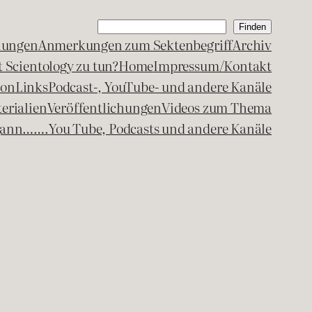
Suchen
Finden
lungen
Anmerkungen zum Sektenbegriff
Archiv
 Scientology zu tun?
Home
Impressum/Kontakt
kon
Links
Podcast-, YouTube- und andere Kanäle
erialien
Veröffentlichungen
Videos zum Thema
egann…….
You Tube, Podcasts und andere Kanäle