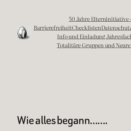
Zum
Inhalt
50 Jahre Elterninitiative
springen
Barrierefreiheit
Checklisten
Datenschut
Info und Einladung Jahresfa
Totalitäre Gruppen und Neure
Wie alles begann…….