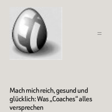
Zum
Inhalt
springen
Mach mich reich, gesund und
glücklich: Was „Coaches“ alles
versprechen